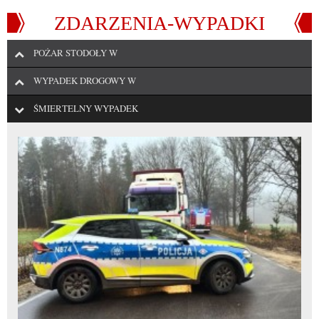
ZDARZENIA-WYPADKI
POŻAR STODOŁY W
WYPADEK DROGOWY W
ŚMIERTELNY WYPADEK
We wtorek, 14 kwietnia 2026 roku, około godziny 16:10, strażacy zostali
zadysponowani do pożaru ...