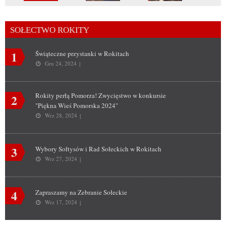
SOŁECTWO ROKITY
1
Świąteczne przystanki w Rokitach
Gru 24, 2024
Rokity perłą Pomorza! Zwycięstwo w konkursie
2
"Piękna Wieś Pomorska 2024"
Wrz 28, 2024
3
Wybory Sołtysów i Rad Sołeckich w Rokitach
Wrz 27, 2024
4
Zapraszamy na Zebranie Sołeckie
Wrz 17, 2024