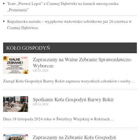
Teatr „Pierwsi Lepsi” z Czarnej Dąbrówki na łamach miesięcznika
„Pomerania”
Kupalnocka nastała – wyjątkowe widowisko sobótkowe już 26 czerwca w
Czarnej Dąbrówce
KOŁO GOSPODYŃ
Zapraszamy na Walne Zebranie Sprawozdawczo-
Wyborcze
LIS 28, 2024
Zarząd Koła Gospodyń Barwy Rokit zaprasza wszystkich członków i osoby…
Spotkanie Koła Gospodyń Barwy Rokit
LIS 18, 2024
Dnia 18 listopada 2024 roku w Świetlicy Wiejskiej w Rokitach…
Zapraszamy na Zebranie Koła Gospodyń