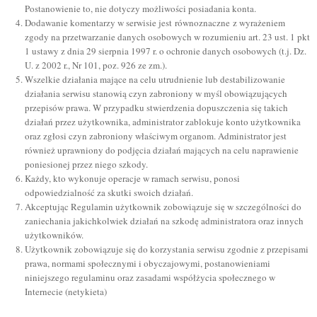
Postanowienie to, nie dotyczy możliwości posiadania konta.
Dodawanie komentarzy w serwisie jest równoznaczne z wyrażeniem
zgody na przetwarzanie danych osobowych w rozumieniu art. 23 ust. 1 pkt
1 ustawy z dnia 29 sierpnia 1997 r. o ochronie danych osobowych (t.j. Dz.
U. z 2002 r., Nr 101, poz. 926 ze zm.).
Wszelkie działania mające na celu utrudnienie lub destabilizowanie
działania serwisu stanowią czyn zabroniony w myśl obowiązujących
przepisów prawa. W przypadku stwierdzenia dopuszczenia się takich
działań przez użytkownika, administrator zablokuje konto użytkownika
oraz zgłosi czyn zabroniony właściwym organom. Administrator jest
również uprawniony do podjęcia działań mających na celu naprawienie
poniesionej przez niego szkody.
Każdy, kto wykonuje operacje w ramach serwisu, ponosi
odpowiedzialność za skutki swoich działań.
Akceptując Regulamin użytkownik zobowiązuje się w szczególności do
zaniechania jakichkolwiek działań na szkodę administratora oraz innych
użytkowników.
Użytkownik zobowiązuje się do korzystania serwisu zgodnie z przepisami
prawa, normami społecznymi i obyczajowymi, postanowieniami
niniejszego regulaminu oraz zasadami współżycia społecznego w
Internecie (netykieta)