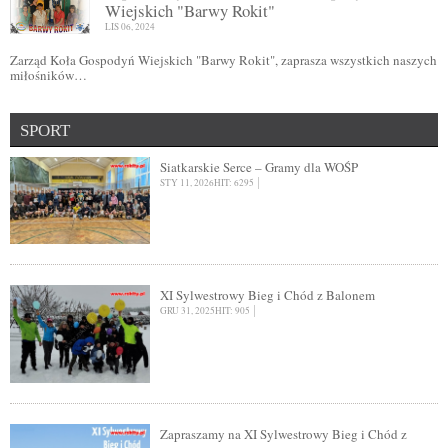
Wiejskich "Barwy Rokit"
LIS 06, 2024
Zarząd Koła Gospodyń Wiejskich "Barwy Rokit", zaprasza wszystkich naszych
miłośników…
SPORT
Siatkarskie Serce – Gramy dla WOŚP
STY 11, 2026
HIT: 6295
XI Sylwestrowy Bieg i Chód z Balonem
GRU 31, 2025
HIT: 905
Zapraszamy na XI Sylwestrowy Bieg i Chód z