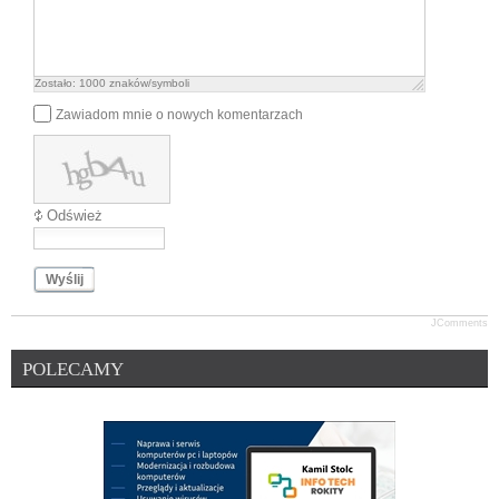
Zostało:
1000
znaków/symboli
Zawiadom mnie o nowych komentarzach
Odśwież
Wyślij
JComments
POLECAMY