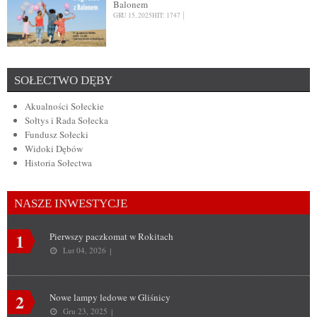
Balonem
GRU 15, 2025
HIT: 1747
SOŁECTWO DĘBY
Akualności Sołeckie
Sołtys i Rada Sołecka
Fundusz Sołecki
Widoki Dębów
Historia Sołectwa
NASZE INWESTYCJE
1
Pierwszy paczkomat w Rokitach
Lut 04, 2026
2
Nowe lampy ledowe w Gliśnicy
Gru 23, 2025