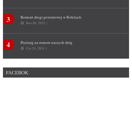
3
Remont drogi powiatowej w Rokitach
Kwi 06, 2025
4
Przetarg na remont naszych dróg
Cze 24, 2024
FACEBOK