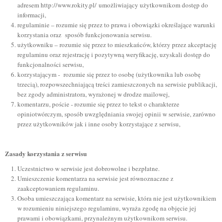
adresem
http://www.rokity.pl/
umożliwiający użytkownikom dostęp do
informacji,
regulaminie – rozumie się przez to prawa i obowiązki określające warunki
korzystania oraz sposób funkcjonowania serwisu.
użytkowniku – rozumie się przez to mieszkańców, którzy przez akceptację
regulaminu oraz rejestrację i pozytywną weryfikację, uzyskali dostęp do
funkcjonalności serwisu,
korzystającym - rozumie się przez to osobę (użytkownika lub osobę
trzecią), rozpowszechniającą treści zamieszczonych na serwisie publikacji,
bez zgody administratora, wyrażonej w drodze mailowej,
komentarzu, poście - rozumie się przez to tekst o charakterze
opiniotwórczym, sposób uwzględniania swojej opinii w serwisie, zarówno
przez użytkowników jak i inne osoby korzystające z serwisu,
Zasady korzystania z serwisu
Uczestnictwo w serwisie jest dobrowolne i bezpłatne.
Umieszczenie komentarza na serwisie jest równoznaczne z
zaakceptowaniem regulaminu.
Osoba umieszczająca komentarz na serwisie, która nie jest użytkownikiem
w rozumieniu niniejszego regulaminu, wyraża zgodę na objęcie jej
prawami i obowiązkami, przynależnym użytkownikom serwisu.