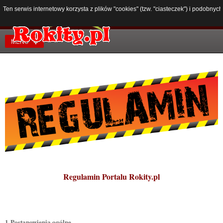
Ten serwis internetowy korzysta z plików "cookies" (tzw. "ciasteczek") i podobn
MENU
Regulamin Portalu Rokity.pl
1 Postanowienia ogólne