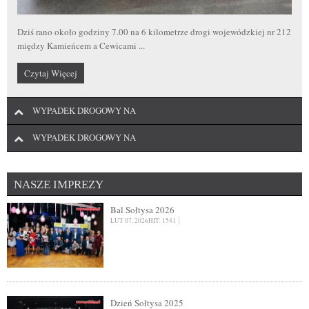
W sobotę, 28 marca, około godziny 16:45 doszło do groźnego wypadku
drogowego w Rokicinach na drodze ...
Czytaj Więcej
Dziś rano około godziny 7.00 na 6 kilometrze drogi wojewódzkiej nr 212
między Kamieńcem a Cewicami ...
Czytaj Więcej
Czytaj Więcej
WYPADEK DROGOWY NA
WYPADEK DROGOWY NA
NASZE IMPREZY
Bal Sołtysa 2026
LUT 07, 2026
HIT: 1541
Dzień Sołtysa 2025